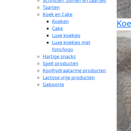
Schnitten, sloffen en taartjes
Taarten
Koek en Cake
Koe
Koeken
Cake
Luxe koekjes
Luxe koekjes met
foto/logo
Hartige snacks
Spelt producten
Koolhydraatarme producten
Lactose vrije producten
Geboorte