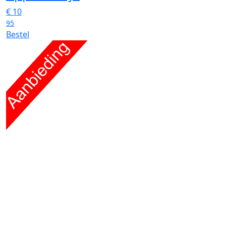
€
10
95
Bestel