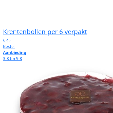
Krentenbollen
per 6 verpakt
€
4.-
Bestel
Aanbieding
3-8 tm 9-8