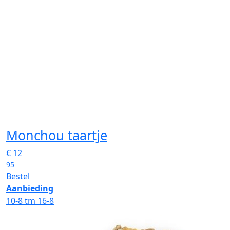
Monchou taartje
€
12
95
Bestel
Aanbieding
10-8 tm 16-8