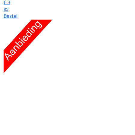
€
3
85
Bestel