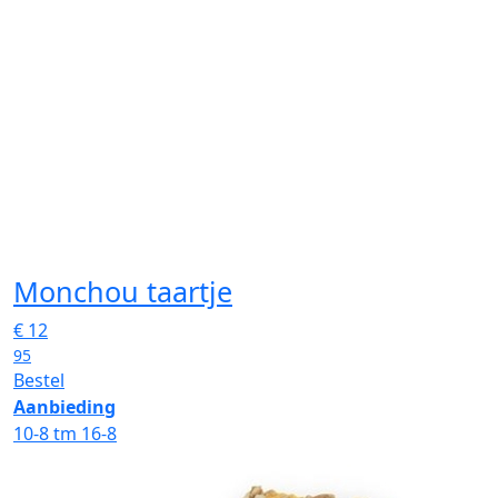
Monchou taartje
€
12
95
Bestel
Aanbieding
10-8 tm 16-8