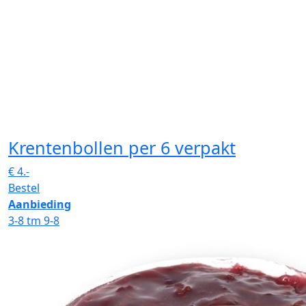
Krentenbollen
per 6 verpakt
€
4.-
Bestel
Aanbieding
3-8 tm 9-8