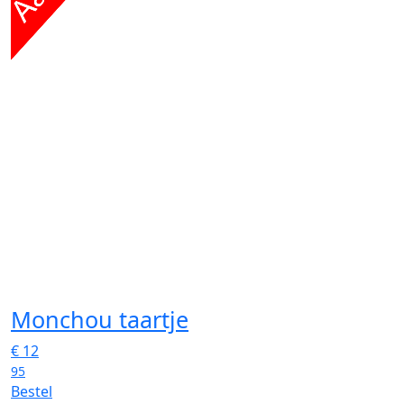
Monchou taartje
€
12
95
Bestel