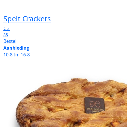
Spelt Crackers
€
3
85
Bestel
Aanbieding
10-8 tm 16-8