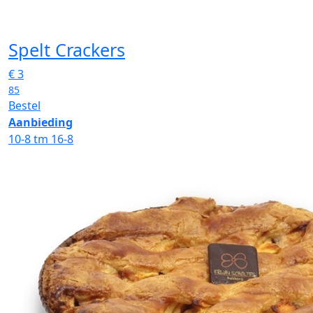
Spelt Crackers
€
3
85
Bestel
Aanbieding
10-8 tm 16-8