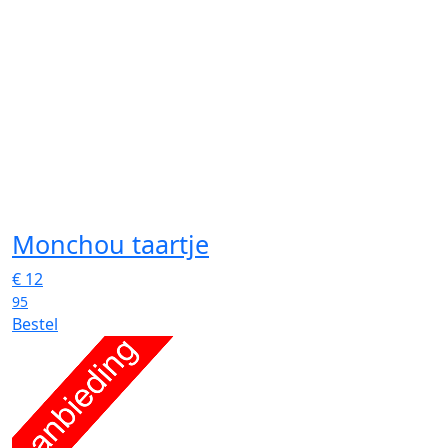
Monchou taartje
€
12
95
Bestel