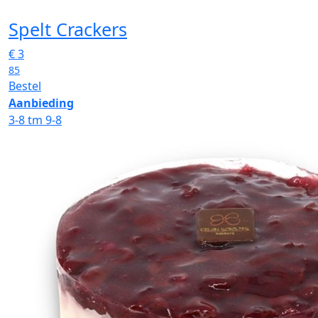
Spelt Crackers
€
3
85
Bestel
Aanbieding
3-8 tm 9-8