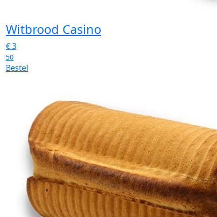
Witbrood Casino
€
3
50
Bestel