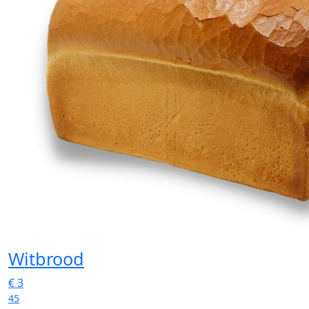
Witbrood
€
3
45