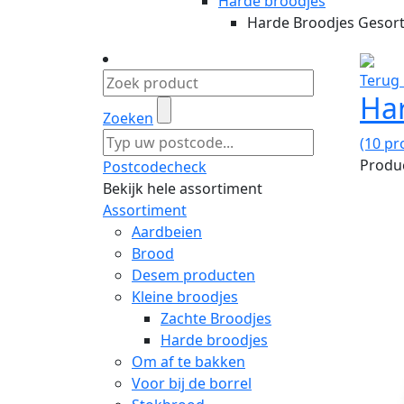
Harde broodjes
Harde Broodjes Gesor
Terug 
Ha
Zoeken
(10 pr
Produc
Postcodecheck
Bekijk hele assortiment
Assortiment
Aardbeien
Brood
Desem producten
Kleine broodjes
Zachte Broodjes
Harde broodjes
Om af te bakken
Voor bij de borrel