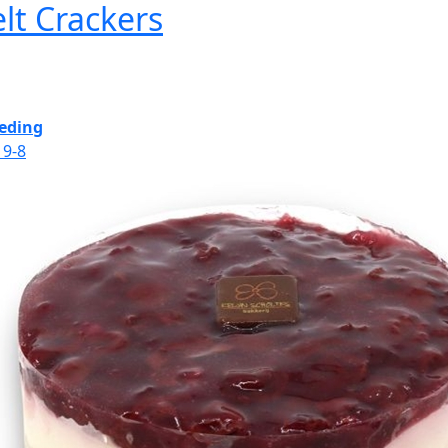
lt Crackers
eding
 9-8