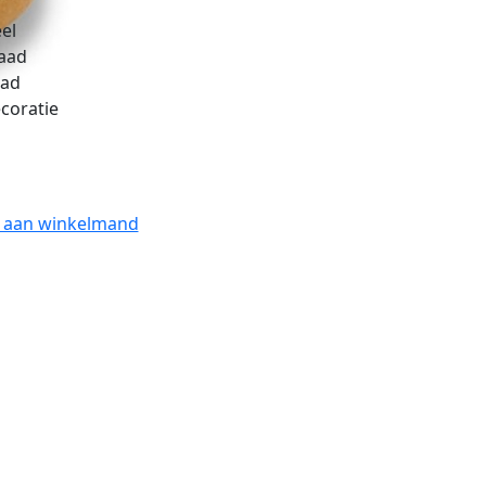
el
aad
aad
coratie
 aan winkelmand