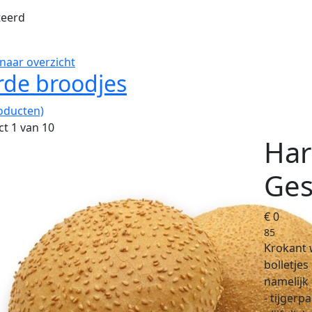
teerd
naar overzicht
rde broodjes
oducten)
t 1 van 10
Har
Ges
€ 0
85
Krokant 
bolletjes
namelijk
- tijgerp