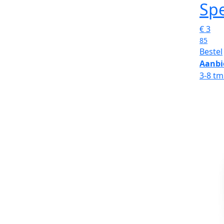
Spe
€
3
85
Bestel
Aanbi
3-8 tm