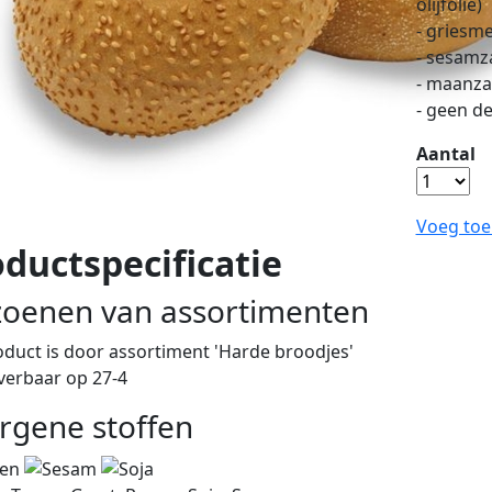
olijfolie)
- griesme
- sesamz
- maanz
- geen de
Aantal
Voeg toe
ductspecificatie
zoenen van assortimenten
oduct is
door assortiment 'Harde broodjes'
everbaar op 27-4
ergene stoffen