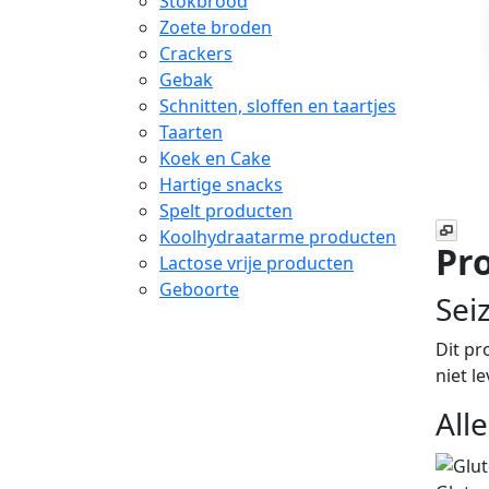
Stokbrood
Zoete broden
Crackers
Gebak
Schnitten, sloffen en taartjes
Taarten
Koek en Cake
Hartige snacks
Spelt producten
Koolhydraatarme producten
Pro
Lactose vrije producten
Geboorte
Sei
Dit pr
niet l
All