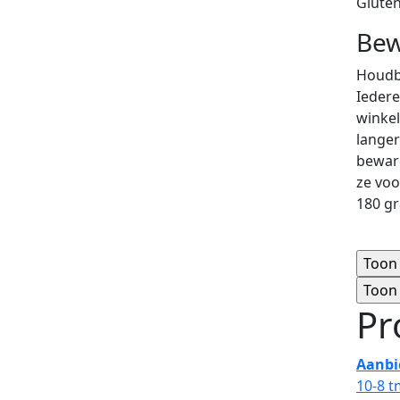
Gluten
Bew
Houdba
Iedere
winkel
langer
beware
ze voo
180 gr
Pr
Aanbi
10-8 t