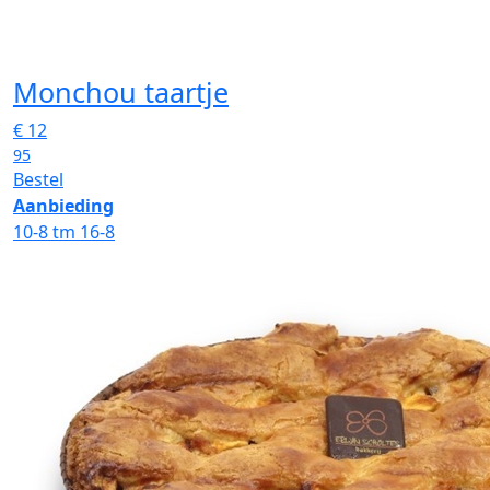
Monchou taartje
€
12
95
Bestel
Aanbieding
10-8 tm 16-8