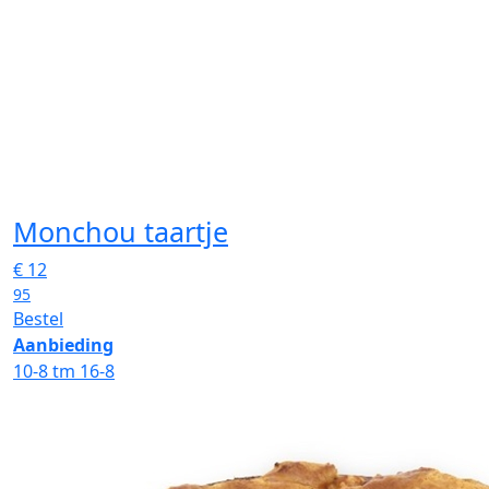
Monchou taartje
€
12
95
Bestel
Aanbieding
10-8 tm 16-8