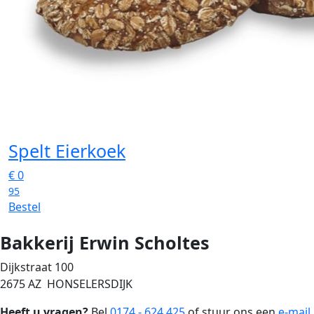
Spelt Eierkoek
€
0
95
Bestel
Bakkerij Erwin Scholtes
Dijkstraat 100
2675 AZ HONSELERSDIJK
Heeft u vragen?
Bel
0174 - 624 425
of stuur ons een
e-mail
.