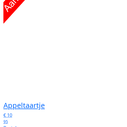
Appeltaartje
€
10
95